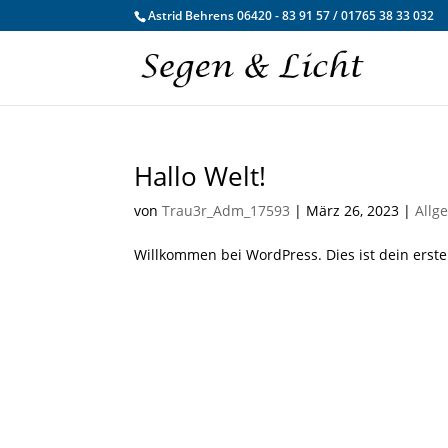
Astrid Behrens 06420 - 83 91 57 / 01765 38 33 032
Hallo Welt!
von
Trau3r_Adm_17593
|
März 26, 2023
|
Allg
Willkommen bei WordPress. Dies ist dein erste