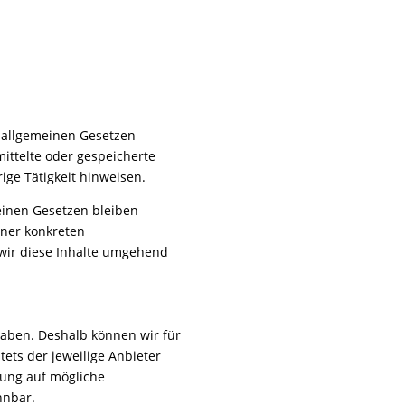
n allgemeinen Gesetzen
mittelte oder gespeicherte
ge Tätigkeit hinweisen.
einen Gesetzen bleiben
iner konkreten
wir diese Inhalte umgehend
 haben. Deshalb können wir für
tets der jeweilige Anbieter
kung auf mögliche
nnbar.